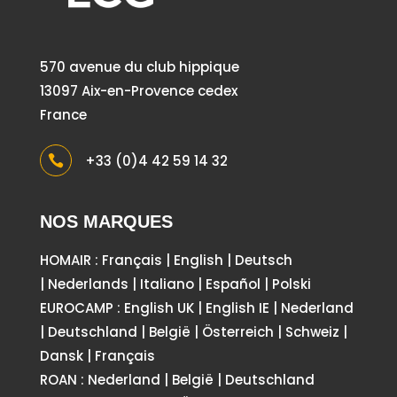
570 avenue du club hippique
13097 Aix-en-Provence cedex
France
+33 (0)4 42 59 14 32

NOS MARQUES
HOMAIR :
Français
|
English
|
Deutsch
|
Nederlands
|
Italiano
|
Español
|
Polski
EUROCAMP :
English UK
|
English IE
|
Nederland
|
Deutschland
|
België
|
Österreich
|
Schweiz
|
Dansk
|
Français
ROAN :
Nederland
|
België
|
Deutschland