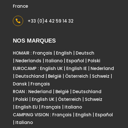
France
+33 (0)4 42 59 14 32

NOS MARQUES
HOMAIR :
Français
|
English
|
Deutsch
|
Nederlands
|
Italiano
|
Español
|
Polski
EUROCAMP :
English UK
|
English IE
|
Nederland
|
Deutschland
|
België
|
Österreich
|
Schweiz
|
Dansk
|
Français
ROAN :
Nederland
|
België
|
Deutschland
|
Polski
|
English UK
|
Österreich
|
Schweiz
|
English EU
|
Français
|
Italiano
CAMPING VISION :
Français
|
English
|
Español
|
Italiano